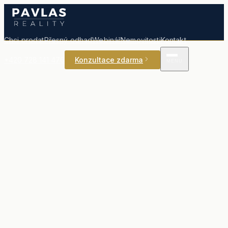
Chci prodat
Přesný odhad
Webinář
Nemovitosti
Kontakt
+420 728 141 476
Konzultace zdarma
MENU
Prodat nemovitost
Nemovitosti v nabídce
Rychlý odhad ceny
Přesný odhad ceny
Blog
Webinář
Reference
O nás