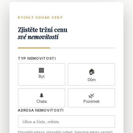
RYCHLÝ ODHAD CENY
Zjistěte tržní cenu
své nemovitosti
TYP NEMOVITOSTI
🏢
🏠
Byt
Dům
🌲
🌿
Chata
Pozemek
ADRESA NEMOVITOSTI
Přesnější adresa, přesnější odhad. Samotné město nestačí.