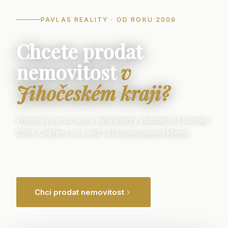
PAVLAS REALITY · OD ROKU 2009
Chcete prodat
nemovitost
v
Jihočeském kraji?
Prémiový servis je pro naše klienty standard už od roku
2009. Ověřeno více než
1 814
spokojenými klienty.
Nečekejte na náhodu. Spolu to prodáme.
Chci prodat nemovitost