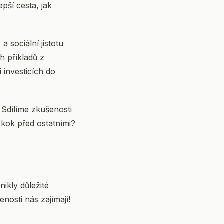
epší cesta, jak
a sociální jistotu
h příkladů z
 investicích do
. Sdílíme zkušenosti
skok před ostatními?
ikly důležité
nosti nás zajímají!