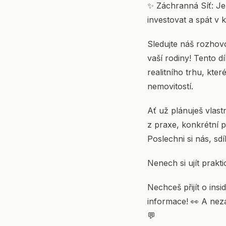
✨ Záchranná Síť: Je l
investovat a spát v k
Sledujte náš rozhovor
vaší rodiny! Tento d
realitního trhu, kte
nemovitostí.
Ať už plánuješ vlastn
z praxe, konkrétní p
Poslechni si nás, sdí
Nenech si ujít prakti
Nechceš přijít o ins
informace! 👀 A neza
💬