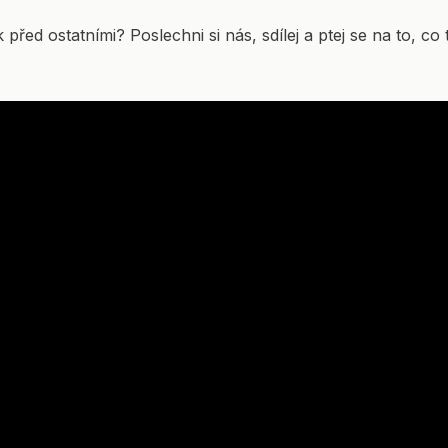
před ostatními? Poslechni si nás, sdílej a ptej se na to, co