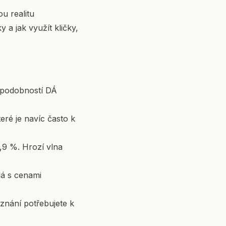
u realitu
 a jak využít kličky,
podobností DÁ
ré je navíc často k
,9 %. Hrozí vlna
lá s cenami
iznání potřebujete k