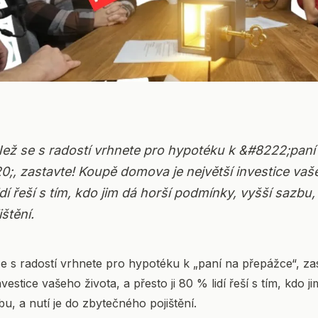
Než se s radostí vrhnete pro hypotéku k &#8222;paní
, zastavte! Koupě domova je největší investice vaše
idí řeší s tím, kdo jim dá horší podmínky, vyšší sazbu, 
štění.
se s radostí vrhnete pro hypotéku k „paní na přepážce“, za
vestice vašeho života, a přesto ji 80 % lidí řeší s tím, kdo j
u, a nutí je do zbytečného pojištění.