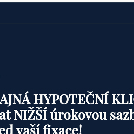
e
5
– TAJNÁ HYPOTEČNÍ KL
kat NIŽŠÍ úrokovou sazb
ed vaší fixace!