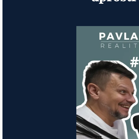
Reference
O nás
Kontakt
KONZULTACE ZDARMA
PRODEJ KOMERČNÍCH OBJEKTŮ
PRODEJ LESA
RYCHLÝ VÝKUP BYTU
RYCHLÝ VÝKUP DOMU
RYCHLÝ VÝKUP LESA
PRONÁJEM BYTU ČB
3D VIRTUÁLNÍ PROHLÍDKY
E-BOOK: 9 KROKŮ JAK PRODAT ZA 30 DNÍ