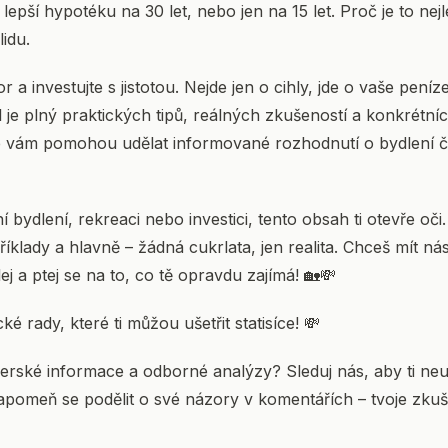
epší hypotéku na 30 let, nebo jen na 15 let. Proč je to nejl
lidu.
 a investujte s jistotou. Nejde jen o cihly, jde o vaše peníze 
íl je plný praktických tipů, reálných zkušeností a konkrétníc
ré vám pomohou udělat informované rozhodnutí o bydlení či
í bydlení, rekreaci nebo investici, tento obsah ti otevře oči
říklady a hlavně – žádná cukrlata, jen realita. Chceš mít ná
lej a ptej se na to, co tě opravdu zajímá! 🏡💸
cké rady, které ti můžou ušetřit statisíce! 💸
iderské informace a odborné analýzy? Sleduj nás, aby ti neun
pomeň se podělit o své názory v komentářích – tvoje zkuše