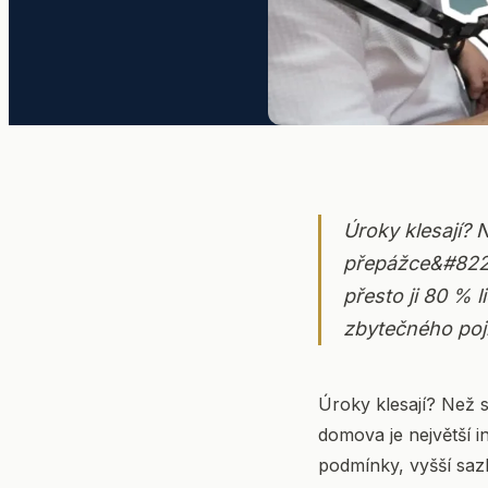
JIHOČESKÝ REALITNÍ PODCAST
JAROSLAV PAVLAS
+420 728 141 476
pavlas.jaroslav@papreality.cz
VLADIMÍR GAJDOŠ
+420 792 209 793
gajdos@papreality.cz
Úroky klesají? 
ADRESA
přepážce&#8220;
Lannova tř. 205/16, 2. patro
přesto ji 80 % l
České Budějovice 370 01
zbytečného poji
Úroky klesají? Než 
domova je největší in
podmínky, vyšší sazb