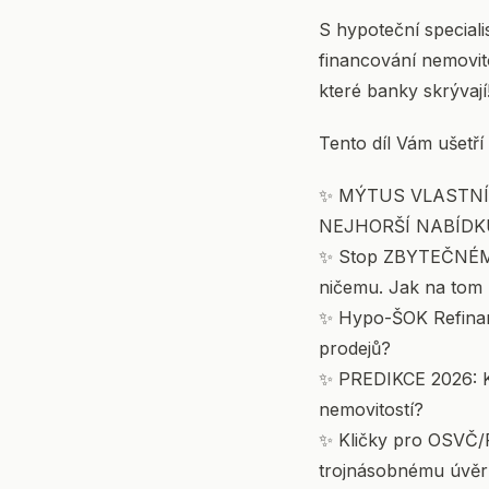
S hypoteční speciali
financování nemovito
které banky skrývají
Tento díl Vám ušetří
✨ MÝTUS VLASTNÍ B
NEJHORŠÍ NABÍDK
✨ Stop ZBYTEČNÉMU P
ničemu. Jak na tom 
✨ Hypo-ŠOK Refinanc
prodejů?
✨ PREDIKCE 2026: Kd
nemovitostí?
✨ Kličky pro OSVČ/Po
trojnásobnému úvěr