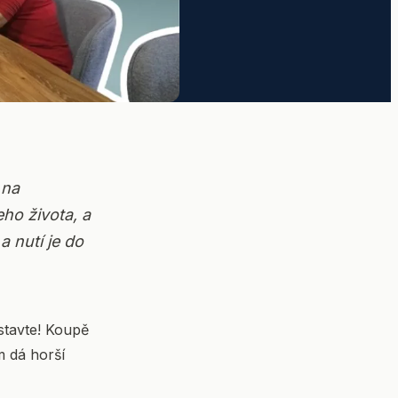
 na
ho života, a
a nutí je do
stavte! Koupě
im dá horší