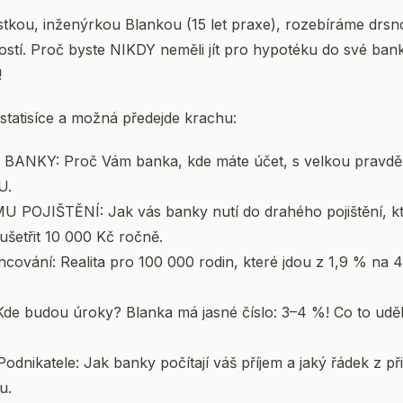
stkou, inženýrkou Blankou (15 let praxe), rozebíráme drsno
stí. Proč byste NIKDY neměli jít pro hypotéku do své banky
!
 statisíce a možná předejde krachu:
ANKY: Proč Vám banka, kde máte účet, s velkou pravdě
U.
OJIŠTĚNÍ: Jak vás banky nutí do drahého pojištění, kte
ušetřit 10 000 Kč ročně.
ování: Realita pro 100 000 rodin, které jdou z 1,9 % na 4
e budou úroky? Blanka má jasné číslo: 3–4 %! Co to udě
dnikatele: Jak banky počítají váš příjem a jaký řádek z př
u.