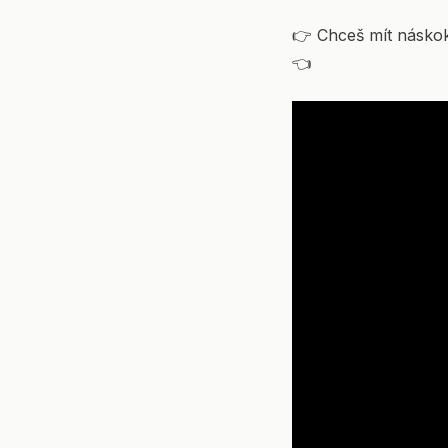
👉 Chceš mít náskok 
👈