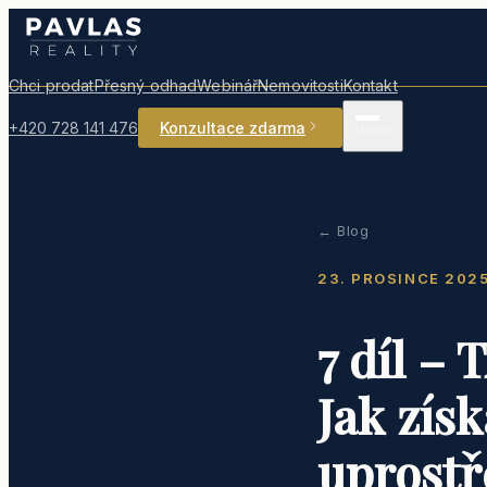
Chci prodat
Přesný odhad
Webinář
Nemovitosti
Kontakt
+420 728 141 476
Konzultace zdarma
MENU
Prodat nemovitost
Nemovitosti v nabídc
← Blog
Rychlý odhad ceny
23. PROSINCE 202
Přesný odhad ceny
7 díl 
Blog
Jak zís
Webinář
uprostř