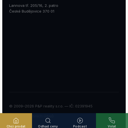
Lannova tř. 205/16, 2. patro
České Budějovice 370 01
© 2009–
2026
P&P reality s.r.o. — IČ: 02391945
Ochrana osobních údajů
Chci prodat
Odhad ceny
Podcast
Volat