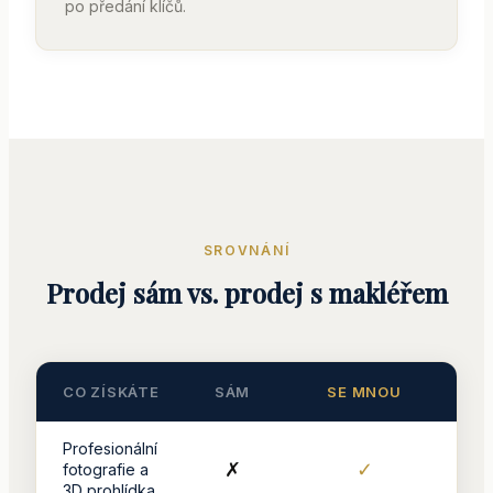
po předání klíčů.
SROVNÁNÍ
Prodej sám vs. prodej s makléřem
CO ZÍSKÁTE
SÁM
SE MNOU
Profesionální
✗
✓
fotografie a
3D prohlídka