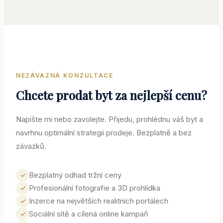
nemovi
jako
celek.
Jiný
makléř
tou
NEZÁVAZNÁ KONZULTACE
myšle
Chcete prodat byt za nejlepší cenu?
nepřiše
Pana
Napište mi nebo zavolejte. Přijedu, prohlédnu váš byt a
Pavlas
navrhnu optimální strategii prodeje. Bezplatně a bez
doporu
závazků.
protož
jeho
přístup
Bezplatný odhad tržní ceny
✓
profesi
Profesionální fotografie a 3D prohlídka
✓
hledá
Inzerce na největších realitních portálech
✓
nejlepš
Sociální sítě a cílená online kampaň
✓
řešení,