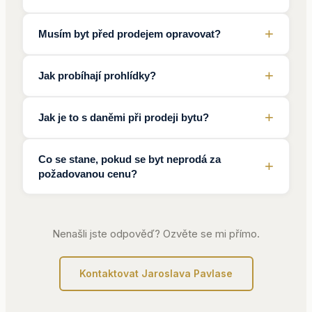
v
vidět, že
vidět, 
rok
komunikaci
vědí co
vědí c
+
pracov
Musím byt před prodejem opravovat?
i v
dělají
"
dělají
"
a
přípravě
výsled
+
Jak probíhají prohlídky?
administrativy
byl
a vždy
takový
+
se snaží
Jak je to s daněmi při prodeji bytu?
že jse
o
mohla
vyvážený
nemovi
Co se stane, pokud se byt neprodá za
+
a poctivý
rozpro
požadovanou cenu?
přístup k
po
oběma
bytech
stranám,
výnos
Nenašli jste odpověď? Ozvěte se mi přímo.
kupujícímu
byl
i
daleko
prodávajícímu.
"
Kontaktovat Jaroslava Pavlase
zajímav
než
prodat