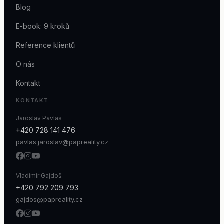
Blog
E-book: 9 kroků
Reference klientů
O nás
Kontakt
KONTAKT
Jaroslav Pavlas
+420 728 141 476
pavlas.jaroslav@papreality.cz
Vladimír Gajdoš
+420 792 209 793
gajdos@papreality.cz