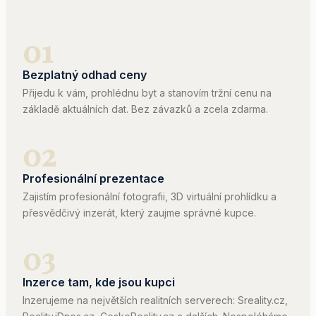
VLADIMÍR GAJDOŠ
01
+420 792 209 793
gajdos@papreality.cz
ADRESA
Bezplatný odhad ceny
Lannova tř. 205/16, 2. patro
Přijedu k vám, prohlédnu byt a stanovím tržní cenu na
České Budějovice 370 01
základě aktuálních dat. Bez závazků a zcela zdarma.
02
Profesionální prezentace
Zajistím profesionální fotografii, 3D virtuální prohlídku a
přesvědčivý inzerát, který zaujme správné kupce.
03
Inzerce tam, kde jsou kupci
Inzerujeme na největších realitních serverech: Sreality.cz,