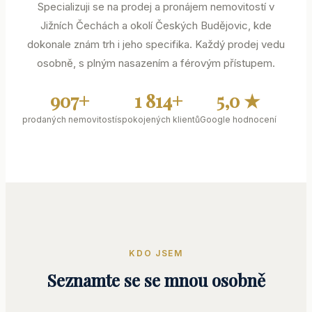
Specializuji se na prodej a pronájem nemovitostí v
Jižních Čechách a okolí Českých Budějovic, kde
dokonale znám trh i jeho specifika. Každý prodej vedu
osobně, s plným nasazením a férovým přístupem.
907+
1 814+
5,0 ★
prodaných nemovitostí
spokojených klientů
Google hodnocení
KDO JSEM
Seznamte se se mnou osobně