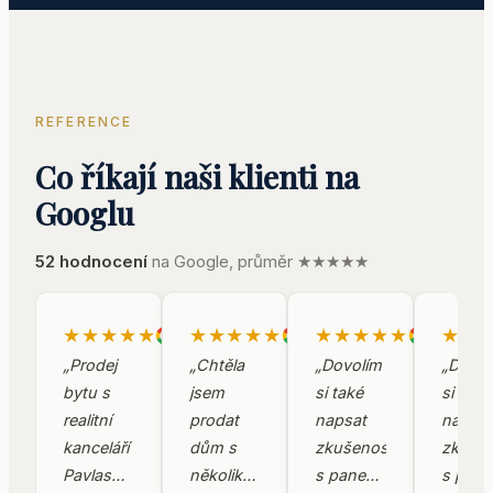
REFERENCE
Co říkají naši klienti na
Googlu
52
hodnocení
na Google, průměr ★★★★★
★★★★★
★★★★★
★★★★★
★★
Google
Google
Google
„
Prodej
„
Chtěla
„
Dovolím
„
Dovol
bytu s
jsem
si také
si také
realitní
prodat
napsat
napsat
kanceláří
dům s
zkušenost
zkuše
Pavlas
několika
s panem
s pan