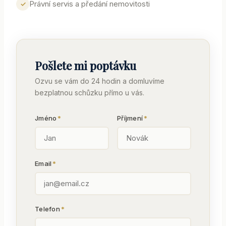
Právní servis a předání nemovitosti
✓
napros
spoleh
v
komuni
Pošlete mi poptávku
i v
přípra
Ozvu se vám do 24 hodin a domluvíme
admini
bezplatnou schůzku přímo u vás.
a vždy
se sna
Jméno
*
Příjmení
*
o
vyváž
a poct
přístup
Email
*
oběma
straná
kupují
Telefon
*
i