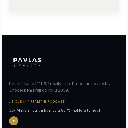
Realitní kancelář P&P reality s.r.o. Prodej nemovitostí v
Jihočeském kraji od roku 2009.
JIHOČESKÝ REALITNÍ PODCAST
Jak AI mění realitní byznys a 90 % makléřů to neví!