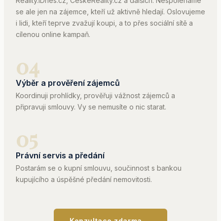
Reality.iDnes.cz, CeskeReality.cz a dalších. Nespoléháme
se ale jen na zájemce, kteří už aktivně hledají. Oslovujeme
i lidi, kteří teprve zvažují koupi, a to přes sociální sítě a
cílenou online kampaň.
04
Výběr a prověření zájemců
Koordinuji prohlídky, prověřuji vážnost zájemců a
připravuji smlouvy. Vy se nemusíte o nic starat.
05
Právní servis a předání
Postarám se o kupní smlouvu, součinnost s bankou
kupujícího a úspěšné předání nemovitosti.
Konzultace zdarma →