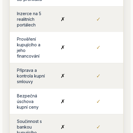
Inzerce na 5
✗
✓
realitních
portálech
Prověření
kupujícího a
✗
✓
jeho
financování
Příprava a
✗
✓
kontrola kupní
smlouvy
Bezpečná
✗
✓
úschova
kupní ceny
Součinnost s
✗
✓
bankou
kupujícího