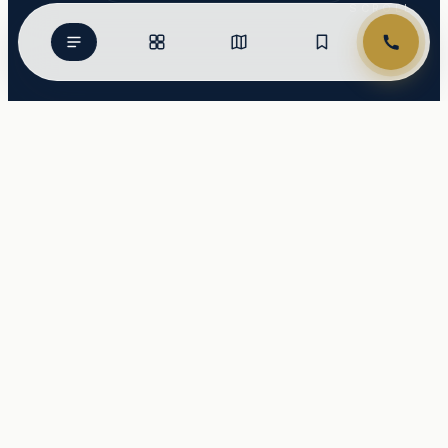
SCROLL
4+kk
310.00
m²
879.00
m²
Mimořádně
G
nehospodárná
2 490 000
Kč